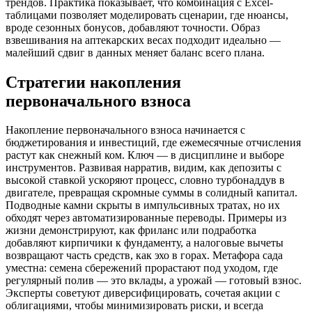
трендов. Практика показывает, что комбинация с Excel-
таблицами позволяет моделировать сценарии, где нюансы,
вроде сезонных бонусов, добавляют точности. Образ
взвешивания на аптекарских весах подходит идеально —
малейший сдвиг в данных меняет баланс всего плана.
Стратегии накопления
первоначального взноса
Накопление первоначального взноса начинается с
бюджетирования и инвестиций, где ежемесячные отчисления
растут как снежный ком. Ключ — в дисциплине и выборе
инструментов. Развивая нарратив, видим, как депозиты с
высокой ставкой ускоряют процесс, словно турбонаддув в
двигателе, превращая скромные суммы в солидный капитал.
Подводные камни скрыты в импульсивных тратах, но их
обходят через автоматизированные переводы. Примеры из
жизни демонстрируют, как фриланс или подработка
добавляют кирпичики к фундаменту, а налоговые вычеты
возвращают часть средств, как эхо в горах. Метафора сада
уместна: семена сбережений прорастают под уходом, где
регулярный полив — это вклады, а урожай — готовый взнос.
Эксперты советуют диверсифицировать, сочетая акции с
облигациями, чтобы минимизировать риски, и всегда