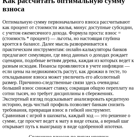
Как рассчитать оптимальную сумму
взноса
Оптимальную сумму первоначального взноса рассчитывают
как процент от стоимости жилья, минус доступные субсидии,
с учетом ежемесячного дохода. Формула проста: взнос =
(стоимость * процент) — льготы, но настоящая глубина
кроется в балансе. Далее мысль разворачивается к
практическим инструментам: онлайн-калькуляторы банков
предлагают симуляции, где ввод данных о доходах рождает
сценарии, подобные ветвям дерева, каждая из которых ведет к
разным исходам. Нюансы проявляются в учете инфляции —
если цены на недвижимость растут, как дрожжи в тесте, то
откладывание взноса может увеличить его абсолютный
размер. Причинно-следственные связи здесь очевидны:
больший взнос снижает ставку, сокращая общую переплату на
сотни тысяч, но требует дисциплины в сбережениях.
Экспертный взгляд подсказывает анализировать кредитную
историю, ведь чистый профиль позволяет банкам снизить
требования, превращая взнос в гибкий инструмент.
Сравнивая с игрой в шахматы, каждый ход — это решение о
сумме, где просчет ведет к мату в виде отказа, а верный шаг
открывает путь к выигрышу в виде одобренной ипотеки.
Сравнение взносов по типам ипотеки