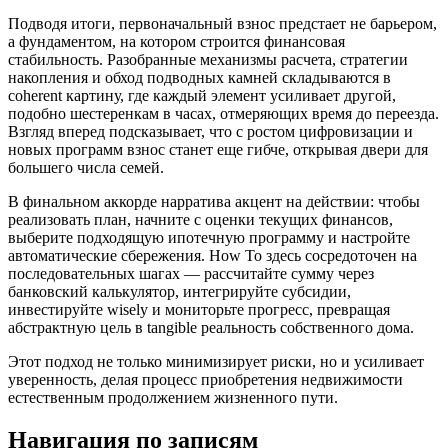
Подводя итоги, первоначальный взнос предстает не барьером,
а фундаментом, на котором строится финансовая
стабильность. Разобранные механизмы расчета, стратегии
накопления и обход подводных камней складываются в
coherent картину, где каждый элемент усиливает другой,
подобно шестеренкам в часах, отмеряющих время до переезда.
Взгляд вперед подсказывает, что с ростом цифровизации и
новых программ взнос станет еще гибче, открывая двери для
большего числа семей.
В финальном аккорде нарратива акцент на действии: чтобы
реализовать план, начните с оценки текущих финансов,
выберите подходящую ипотечную программу и настройте
автоматические сбережения. How To здесь сосредоточен на
последовательных шагах — рассчитайте сумму через
банковский калькулятор, интегрируйте субсидии,
инвестируйте wisely и мониторьте прогресс, превращая
абстрактную цель в tangible реальность собственного дома.
Этот подход не только минимизирует риски, но и усиливает
уверенность, делая процесс приобретения недвижимости
естественным продолжением жизненного пути.
Навигация по записям