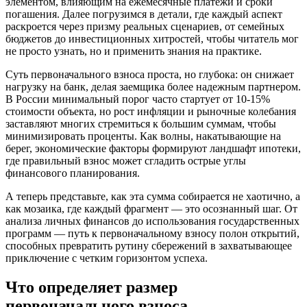
элементом, влияющим на ежемесячные платежи и сроки
погашения. Далее погрузимся в детали, где каждый аспект
раскроется через призму реальных сценариев, от семейных
бюджетов до инвестиционных хитростей, чтобы читатель мог
не просто узнать, но и применить знания на практике.
Суть первоначального взноса проста, но глубока: он снижает
нагрузку на банк, делая заемщика более надежным партнером.
В России минимальный порог часто стартует от 10-15%
стоимости объекта, но рост инфляции и рыночные колебания
заставляют многих стремиться к большим суммам, чтобы
минимизировать проценты. Как волны, накатывающие на
берег, экономические факторы формируют ландшафт ипотеки,
где правильный взнос может сгладить острые углы
финансового планирования.
А теперь представьте, как эта сумма собирается не хаотично, а
как мозаика, где каждый фрагмент — это осознанный шаг. От
анализа личных финансов до использования государственных
программ — путь к первоначальному взносу полон открытий,
способных превратить рутину сбережений в захватывающее
приключение с четким горизонтом успеха.
Что определяет размер
первоначального взноса