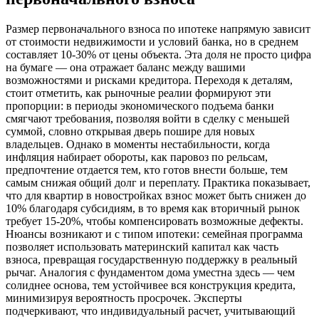
Размер первоначального взноса по ипотеке напрямую зависит
от стоимости недвижимости и условий банка, но в среднем
составляет 10-30% от цены объекта. Эта доля не просто цифра
на бумаге — она отражает баланс между вашими
возможностями и рисками кредитора. Переходя к деталям,
стоит отметить, как рыночные реалии формируют эти
пропорции: в периоды экономического подъема банки
смягчают требования, позволяя войти в сделку с меньшей
суммой, словно открывая дверь пошире для новых
владельцев. Однако в моменты нестабильности, когда
инфляция набирает обороты, как паровоз по рельсам,
предпочтение отдается тем, кто готов внести больше, тем
самым снижая общий долг и переплату. Практика показывает,
что для квартир в новостройках взнос может быть снижен до
10% благодаря субсидиям, в то время как вторичный рынок
требует 15-20%, чтобы компенсировать возможные дефекты.
Нюансы возникают и с типом ипотеки: семейная программа
позволяет использовать материнский капитал как часть
взноса, превращая государственную поддержку в реальный
рычаг. Аналогия с фундаментом дома уместна здесь — чем
солиднее основа, тем устойчивее вся конструкция кредита,
минимизируя вероятность просрочек. Эксперты
подчеркивают, что индивидуальный расчет, учитывающий