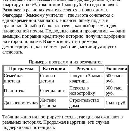
квартиру под 6%, сэкономив 1 млн руб. Это вдохновляет.
Развивая: в регионах учителя селятся в новых домах
благодаря «Земскому учителю», где льгота сочетается с
единовременной выплатой. Нюансы: timely подача и
правильный выбор банка ключевы, как выбор семян для
плодородной почвы. Подводные камни преодолимы — один
заемщик, поправив кредитную историю, получил одобрение
на второй попытке. Взаимосвязи: эти примеры
демонстрируют, как система работает, мотивируя других
следовать.
Примеры программ и их результатов
Программа
Категория
Результат
Экономия
Семейная
Семьи с
Покупка 3-комн.
500 тыс.
ипотека
детьми
квартиры
руб.
Переезд в
300 тыс.
IT-ипотека
Специалисты
новостройку
руб.
Жители
Строительство
Дальневосточная
1 млн руб.
региона
дома
Таблица живо иллюстрирует исходы, где цифры оживают в
реальных историях. Продолжая нарратив, эти случаи
подчеркивают потенциал.