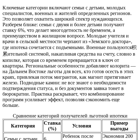
Ключевые категории включают семьи с детьми, молодых
специалистов, военных и жителей определенных регионов.
Это позволяет охватить широкий спектр нуждающихся.
Разберем ближе: семьи с двумя и более детьми получают
ставку 6%, что делает многодетность не бременем, а
преимуществом в жилищном вопросе. Молодые учителя и
врачи в сельской местности черпают из «Земского доктора»,
где ипотека сочетается с подъемными. Военные пользуются积
累ительной системой, накапливая средства на счету, словно в
копилке, которая со временем превращается в ключ от
квартиры. Региональные особенности добавляют колорита —
на Дальнем Востоке льготы для всех, кто готов осесть в этих
краях, привлекая поток мигрантов, как магнит притягивает
железо. Подводные камни: не все знают о необходимости
подтверждения статуса, и без документов заявка тонет в
бюрократии. Практика раскрывает, что комбинирование
программ усиливает эффект, позволяя сэкономить еще
больше.
Сравнение категорий получателей льготной ипотеки
Ставка
Пример
Категория
Условия
(%)
выгоды
Ребенок после
Экономия 200
Семьи с детьми
6