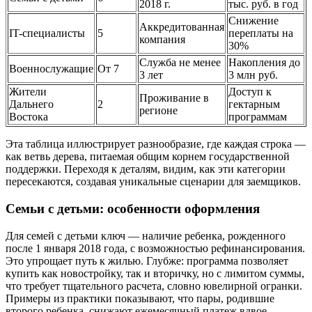
2018 г.
тыс. руб. в год
Снижение
Аккредитованная
IT-специалисты
5
переплаты на
компания
30%
Служба не менее
Накопления до
Военнослужащие
От 7
3 лет
3 млн руб.
Жители
Доступ к
Проживание в
Дальнего
2
гектарным
регионе
Востока
программам
Эта таблица иллюстрирует разнообразие, где каждая строка —
как ветвь дерева, питаемая общим корнем государственной
поддержки. Переходя к деталям, видим, как эти категории
пересекаются, создавая уникальные сценарии для заемщиков.
Семьи с детьми: особенности оформления
Для семей с детьми ключ — наличие ребенка, рожденного
после 1 января 2018 года, с возможностью рефинансирования.
Это упрощает путь к жилью. Глубже: программа позволяет
купить как новостройку, так и вторичку, но с лимитом суммы,
что требует тщательного расчета, словно ювелирной огранки.
Примеры из практики показывают, что пары, родившие
второго ребенка, снижают ежемесячный платеж вдвое,