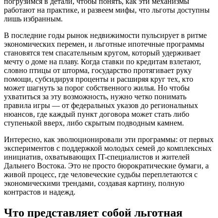
погрузимся в детали, чтобы понять, как эти механизмы
работают на практике, и развеем мифы, что льготы доступны
лишь избранным.
В последние годы рынок недвижимости пульсирует в ритме
экономических перемен, и льготные ипотечные программы
становятся тем спасательным кругом, который удерживает
мечту о доме на плаву. Когда ставки по кредитам взлетают,
словно птицы от шторма, государство протягивает руку
помощи, субсидируя проценты и расширяя круг тех, кто
может шагнуть за порог собственного жилья. Но чтобы
ухватиться за эту возможность, нужно четко понимать
правила игры — от федеральных указов до региональных
нюансов, где каждый пункт договора может стать либо
ступенькой вверх, либо скрытым подводным камнем.
Интересно, как эволюционировали эти программы: от первых
экспериментов с поддержкой молодых семей до комплексных
инициатив, охватывающих IT-специалистов и жителей
Дальнего Востока. Это не просто бюрократические бумаги, а
живой процесс, где человеческие судьбы переплетаются с
экономическими трендами, создавая картину, полную
контрастов и надежд.
Что представляет собой льготная