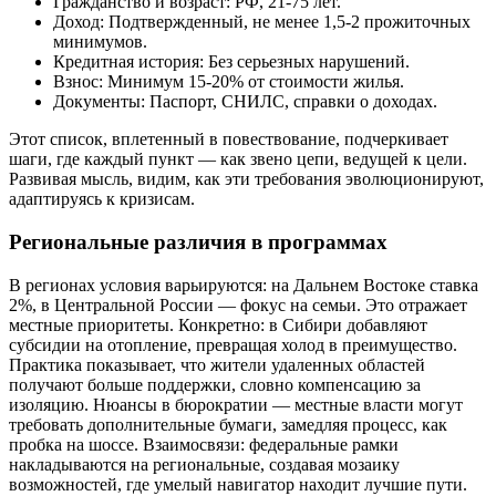
Гражданство и возраст: РФ, 21-75 лет.
Доход: Подтвержденный, не менее 1,5-2 прожиточных
минимумов.
Кредитная история: Без серьезных нарушений.
Взнос: Минимум 15-20% от стоимости жилья.
Документы: Паспорт, СНИЛС, справки о доходах.
Этот список, вплетенный в повествование, подчеркивает
шаги, где каждый пункт — как звено цепи, ведущей к цели.
Развивая мысль, видим, как эти требования эволюционируют,
адаптируясь к кризисам.
Региональные различия в программах
В регионах условия варьируются: на Дальнем Востоке ставка
2%, в Центральной России — фокус на семьи. Это отражает
местные приоритеты. Конкретно: в Сибири добавляют
субсидии на отопление, превращая холод в преимущество.
Практика показывает, что жители удаленных областей
получают больше поддержки, словно компенсацию за
изоляцию. Нюансы в бюрократии — местные власти могут
требовать дополнительные бумаги, замедляя процесс, как
пробка на шоссе. Взаимосвязи: федеральные рамки
накладываются на региональные, создавая мозаику
возможностей, где умелый навигатор находит лучшие пути.