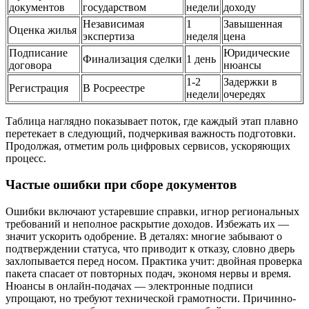
документов
государством
недели
доходу
Независимая
1
Завышенная
Оценка жилья
экспертиза
неделя
цена
Подписание
Юридические
Финализация сделки
1 день
договора
нюансы
1-2
Задержки в
Регистрация
В Росреестре
недели
очередях
Таблица наглядно показывает поток, где каждый этап плавно
перетекает в следующий, подчеркивая важность подготовки.
Продолжая, отметим роль цифровых сервисов, ускоряющих
процесс.
Частые ошибки при сборе документов
Ошибки включают устаревшие справки, игнор региональных
требований и неполное раскрытие доходов. Избежать их —
значит ускорить одобрение. В деталях: многие забывают о
подтверждении статуса, что приводит к отказу, словно дверь
захлопывается перед носом. Практика учит: двойная проверка
пакета спасает от повторных подач, экономя нервы и время.
Нюансы в онлайн-подачах — электронные подписи
упрощают, но требуют технической грамотности. Причинно-