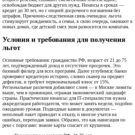
освобождая бюджет для других нужд. Нюансы в сроках —
кредит до 30 лет, но с опцией досрочного погашения без
штрафов. Причинно-следственная связь очевидна: льгота
стимулирует рождаемость, а семьи, в свою очередь, оживают в
новых домах, где детский смех эхом разносится по комнатам.
Условия и требования для получения
льгот
Основные требования: гражданство РФ, возраст от 21 до 75
лет, подтвержденный доход и отсутствие просрочек. Это
базовый фильтр для всех программ. Далее углубимся: банки
проверяют кредитную историю, словно сканер на предмет
дефектов, и требуют первоначальный взнос от 15%.
Региональные различия добавляют слоев — в Москве лимиты
выше, чем в провинции, отражая экономический ландшафт
страны. Практические нюансы: для IT-специалистов нужна
аккредитация работодателя, что может занять недели, подобно
ожиданию урожая. Подводные камни в документах —
неполный пакет приводит к отказу, и многие учатся на
ошибках, переподав заявки. Образно, это как навигация по
реке с порогами: знание карты спасает от крушения.