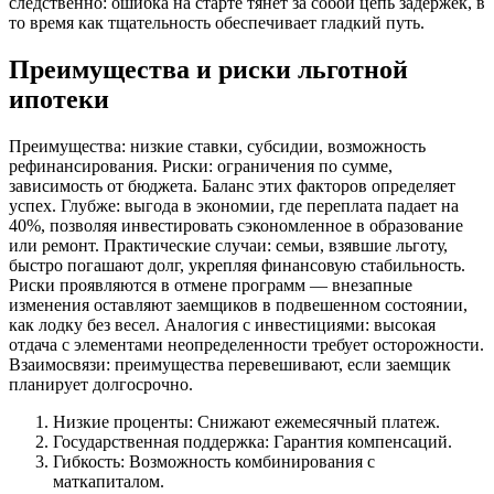
следственно: ошибка на старте тянет за собой цепь задержек, в
то время как тщательность обеспечивает гладкий путь.
Преимущества и риски льготной
ипотеки
Преимущества: низкие ставки, субсидии, возможность
рефинансирования. Риски: ограничения по сумме,
зависимость от бюджета. Баланс этих факторов определяет
успех. Глубже: выгода в экономии, где переплата падает на
40%, позволяя инвестировать сэкономленное в образование
или ремонт. Практические случаи: семьи, взявшие льготу,
быстро погашают долг, укрепляя финансовую стабильность.
Риски проявляются в отмене программ — внезапные
изменения оставляют заемщиков в подвешенном состоянии,
как лодку без весел. Аналогия с инвестициями: высокая
отдача с элементами неопределенности требует осторожности.
Взаимосвязи: преимущества перевешивают, если заемщик
планирует долгосрочно.
Низкие проценты: Снижают ежемесячный платеж.
Государственная поддержка: Гарантия компенсаций.
Гибкость: Возможность комбинирования с
маткапиталом.