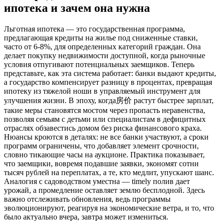
ипотека и зачем она нужна
Льготная ипотека — это государственная программа,
предлагающая кредиты на жилье под сниженные ставки,
часто от 6-8%, для определенных категорий граждан. Она
делает покупку недвижимости доступной, когда рыночные
условия отпугивают потенциальных заемщиков. Теперь
представьте, как эта система работает: банки выдают кредиты,
а государство компенсирует разницу в процентах, превращая
ипотеку из тяжелой ноши в управляемый инструмент для
улучшения жизни. В эпоху, когда房价 растут быстрее зарплат,
такие меры становятся мостом через пропасть неравенства,
позволяя семьям с детьми или специалистам в дефицитных
отраслях обзавестись домом без риска финансового краха.
Нюансы кроются в деталях: не все банки участвуют, а сроки
программ ограничены, что добавляет элемент срочности,
словно тикающие часы на аукционе. Практика показывает,
что заемщики, вовремя подавшие заявки, экономят сотни
тысяч рублей на переплатах, а те, кто медлит, упускают шанс.
Аналогия с садоводством уместна — timely полив дает
урожай, а промедление оставляет землю бесплодной. Здесь
важно отслеживать обновления, ведь программы
эволюционируют, реагируя на экономические ветра, и то, что
было актуально вчера, завтра может измениться.