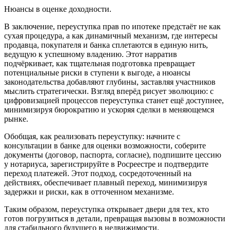
Нюансы в оценке доходности.
В заключение, переуступка прав по ипотеке предстаёт не как
сухая процедура, а как динамичный механизм, где интересы
продавца, покупателя и банка сплетаются в единую нить,
ведущую к успешному владению. Этот нарратив
подчёркивает, как тщательная подготовка превращает
потенциальные риски в ступени к выгоде, а нюансы
законодательства добавляют глубины, заставляя участников
мыслить стратегически. Взгляд вперёд рисует эволюцию: с
цифровизацией процессов переуступка станет ещё доступнее,
минимизируя бюрократию и ускоряя сделки в меняющемся
рынке.
Обобщая, как реализовать переуступку: начните с
консультации в банке для оценки возможности, соберите
документы (договор, паспорта, согласие), подпишите цессию
у нотариуса, зарегистрируйте в Росреестре и подтвердите
переход платежей. Этот подход, сосредоточенный на
действиях, обеспечивает плавный переход, минимизируя
задержки и риски, как в отточенном механизме.
Таким образом, переуступка открывает двери для тех, кто
готов погрузиться в детали, превращая вызовы в возможности
для стабильного будущего в недвижимости.