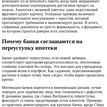
возникают из-за неполного пакета, когда банк запрашивает
дополнительные подтверждения, растягивая процесс на
недели. Аналогия с мозаикой уместна: один недостающий
фрагмент рушит картину. Успешные примеры включают
предварительную консультацию с юристом, который
прогнозирует требования и минимизирует риски. В итоге,
собранные документы не просто формальность, а фундамент,
на котором строится доверие всех участников.
Почему банки соглашаются на
переуступку ипотеки
Банки одобряют переуступку, если новый заёмщик
соответствует критериям кредитоспособности, обеспечивая
continuity платежей без потерь. Это выгодно для учреждения,
сохраняя актив в портфеле. Как садовник, пересаживающий
растение в новую почву, банк следит, чтобы корни прижились
крепко.
Мотивация банков коренится в минимизации рисков: лучше
передать долг надёжному лицу, чем сталкиваться с дефолтом.
В динамике рынка, где ставки fluctураются, переуступка
фиксирует условия, предотвращая отток клиентов. Примеры
из практики демонстрируют, как крупные банки, вроде Сбера