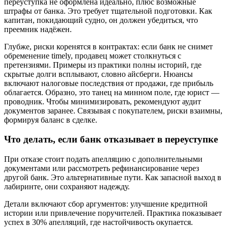
переуступка не оформлена идеально, плюс возможные
штрафы от банка. Это требует тщательной подготовки. Как
капитан, покидающий судно, он должен убедиться, что
преемник надёжен.
Глубже, риски коренятся в контрактах: если банк не снимет
обременение timely, продавец может столкнуться с
претензиями. Примеры из практики полны историй, где
скрытые долги всплывают, словно айсберги. Нюансы
включают налоговые последствия от продажи, где прибыль
облагается. Образно, это танец на минном поле, где юрист —
проводник. Чтобы минимизировать, рекомендуют аудит
документов заранее. Связывая с покупателем, риски взаимны,
формируя баланс в сделке.
Что делать, если банк отказывает в переуступке
При отказе стоит подать апелляцию с дополнительными
документами или рассмотреть рефинансирование через
другой банк. Это альтернативные пути. Как запасной выход в
лабиринте, они сохраняют надежду.
Детали включают сбор аргументов: улучшение кредитной
истории или привлечение поручителей. Практика показывает
успех в 30% апелляций, где настойчивость окупается.