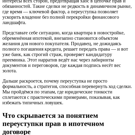
интересы всех сторон, предотвращая хаос в цепочке прав и
обязанностей. Такие сделки не редкость в динамичном рынке,
где время — ключевой фактор, а переуступка позволяет
ускорить владение без полной перекройки финансового
ландшафта.
Представьте себе ситуацию, когда квартира в новостройке,
обременённая ипотекой, внезапно становится объектом
желания для нового покупателя. Продавец, не дожидаясь
полного погашения кредита, решает передать права — и вот
уже банк, как строгий страж, проверяет кандидатуру
преемника. Этот нарратив ведёт нас через лабиринты
документов и переговоров, где каждая подпись несёт вес
золота.
Дальше раскроется, почему переуступка не просто
формальность, а стратегия, способная перевернуть ход сделки.
Мы пройдёмся по этапам, где юридические тонкости
сплетаются с практическими примерами, показывая, как
избежать типичных ловушек.
Что скрывается за понятием
переуступки прав в ипотечном
договоре