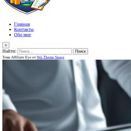
Главная
Контакты
Обо мне
×
Найти:
Тема Affiliate Eye от
Wp Theme Space