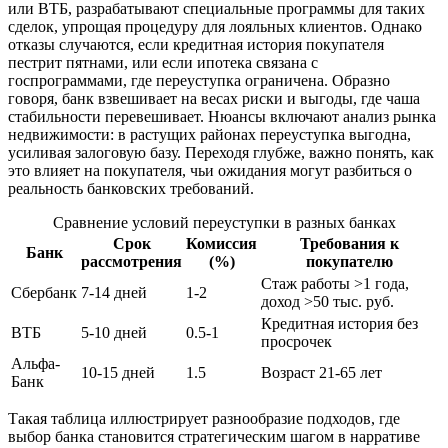
или ВТБ, разрабатывают специальные программы для таких
сделок, упрощая процедуру для лояльных клиентов. Однако
отказы случаются, если кредитная история покупателя
пестрит пятнами, или если ипотека связана с
госпрограммами, где переуступка ограничена. Образно
говоря, банк взвешивает на весах риски и выгоды, где чаша
стабильности перевешивает. Нюансы включают анализ рынка
недвижимости: в растущих районах переуступка выгодна,
усиливая залоговую базу. Переходя глубже, важно понять, как
это влияет на покупателя, чьи ожидания могут разбиться о
реальность банковских требований.
Сравнение условий переуступки в разных банках
Срок
Комиссия
Требования к
Банк
рассмотрения
(%)
покупателю
Стаж работы >1 года,
Сбербанк
7-14 дней
1-2
доход >50 тыс. руб.
Кредитная история без
ВТБ
5-10 дней
0.5-1
просрочек
Альфа-
10-15 дней
1.5
Возраст 21-65 лет
Банк
Такая таблица иллюстрирует разнообразие подходов, где
выбор банка становится стратегическим шагом в нарративе