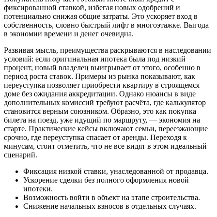
фиксированной ставкой, избегая новых одобрений и
потенциально снижая общие затраты. Это ускоряет вход в
собственность, словно быстрый лифт в многоэтажке. Выгода
в экономии времени и денег очевидна.
Развивая мысль, преимущества раскрываются в наследовании
условий: если оригинальная ипотека была под низкий
процент, новый владелец выигрывает от этого, особенно в
период роста ставок. Примеры из рынка показывают, как
переуступка позволяет приобрести квартиру в строящемся
доме без ожидания аккредитации. Однако нюансы в виде
дополнительных комиссий требуют расчёта, где калькулятор
становится верным союзником. Образно, это как покупка
билета на поезд, уже идущий по маршруту, — экономия на
старте. Практические кейсы включают семьи, переезжающие
срочно, где переуступка спасает от аренды. Переходя к
минусам, стоит отметить, что не все видят в этом идеальный
сценарий.
Фиксация низкой ставки, унаследованной от продавца.
Ускорение сделки без полного оформления новой
ипотеки.
Возможность войти в объект на этапе строительства.
Снижение начальных взносов в отдельных случаях.