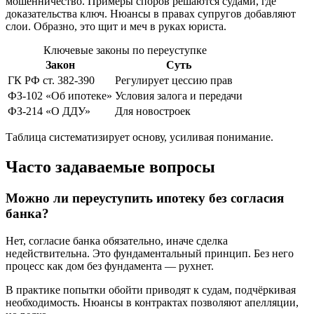
мошенничество. Примеры споров решаются судами, где
доказательства ключ. Нюансы в правах супругов добавляют
слои. Образно, это щит и меч в руках юриста.
Ключевые законы по переуступке
Закон
Суть
ГК РФ ст. 382-390
Регулирует цессию прав
ФЗ-102 «Об ипотеке»
Условия залога и передачи
ФЗ-214 «О ДДУ»
Для новостроек
Таблица систематизирует основу, усиливая понимание.
Часто задаваемые вопросы
Можно ли переуступить ипотеку без согласия
банка?
Нет, согласие банка обязательно, иначе сделка
недействительна. Это фундаментальный принцип. Без него
процесс как дом без фундамента — рухнет.
В практике попытки обойти приводят к судам, подчёркивая
необходимость. Нюансы в контрактах позволяют апелляции,