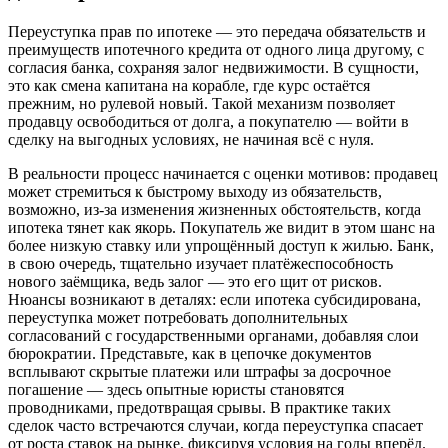
Переуступка прав по ипотеке — это передача обязательств и
преимуществ ипотечного кредита от одного лица другому, с
согласия банка, сохраняя залог недвижимости. В сущности,
это как смена капитана на корабле, где курс остаётся
прежним, но рулевой новый. Такой механизм позволяет
продавцу освободиться от долга, а покупателю — войти в
сделку на выгодных условиях, не начиная всё с нуля.
В реальности процесс начинается с оценки мотивов: продавец
может стремиться к быстрому выходу из обязательств,
возможно, из-за изменения жизненных обстоятельств, когда
ипотека тянет как якорь. Покупатель же видит в этом шанс на
более низкую ставку или упрощённый доступ к жилью. Банк,
в свою очередь, тщательно изучает платёжеспособность
нового заёмщика, ведь залог — это его щит от рисков.
Нюансы возникают в деталях: если ипотека субсидирована,
переуступка может потребовать дополнительных
согласований с государственными органами, добавляя слои
бюрократии. Представьте, как в цепочке документов
всплывают скрытые платежи или штрафы за досрочное
погашение — здесь опытные юристы становятся
проводниками, предотвращая срывы. В практике таких
сделок часто встречаются случаи, когда переуступка спасает
от роста ставок на рынке, фиксируя условия на годы вперёд.