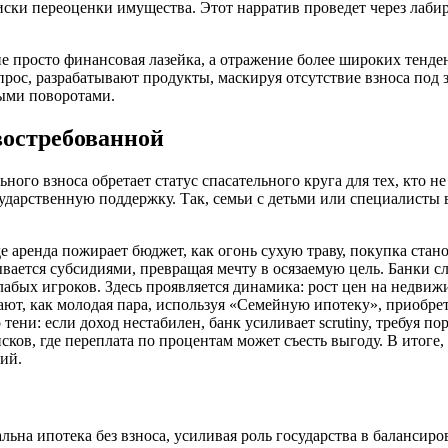
ски переоценки имущества. Этот нарратив проведет через лабир
не просто финансовая лазейка, а отражение более широких тенд
прос, разрабатывают продукты, маскируя отсутствие взноса под 
ными поворотами.
востребованной
ного взноса обретает статус спасательного круга для тех, кто 
ударственную поддержку. Так, семьи с детьми или специалисты 
де аренда пожирает бюджет, как огонь сухую траву, покупка стан
вается субсидиями, превращая мечту в осязаемую цель. Банки с
слабых игроков. Здесь проявляется динамика: рост цен на недв
 как молодая пара, используя «Семейную ипотеку», приобретает
ени: если доход нестабилен, банк усиливает scrutiny, требуя п
ков, где переплата по процентам может съесть выгоду. В итоге,
ий.
ьна ипотека без взноса, усиливая роль государства в балансир