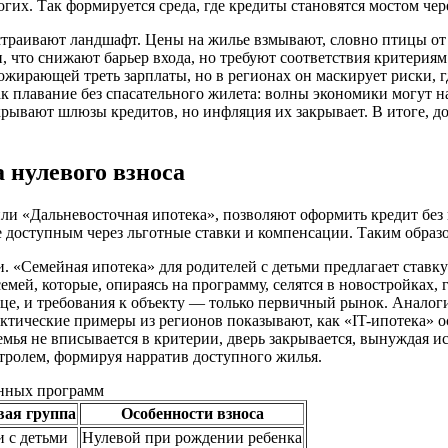
гих. Так формируется среда, где кредиты становятся мостом чер
страивают ландшафт. Цены на жилье взмывают, словно птицы от 
что снижают барьер входа, но требуют соответствия критериям 
пожирающей треть зарплаты, но в регионах он маскирует риски,
 как плавание без спасательного жилета: волны экономики могут н
ывают шлюзы кредитов, но инфляция их закрывает. В итоге, до
 нулевого взноса
ли «Дальневосточная ипотека», позволяют оформить кредит без 
доступным через льготные ставки и компенсации. Таким образо
и. «Семейная ипотека» для родителей с детьми предлагает ставк
емей, которые, опираясь на программу, селятся в новостройках, 
ице, и требования к объекту — только первичный рынок. Аналогия
ктические примеры из регионов показывают, как «IT-ипотека» о
емья не вписывается в критерии, дверь закрывается, вынуждая 
нтролем, формируя нарратив доступного жилья.
енных программ
вая группа
Особенности взноса
 с детьми
Нулевой при рождении ребенка