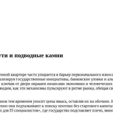
пути и подводные камни
венной квартире часто упирается в барьер первоначального взно
нализируя государственные инициативы, банковские уловки и аль
 к ключам от двери окрашен нюансами экономики и человеческих
увидим, как эти механизмы пульсируют в ритме рынка, обещая св
рынок тем временем уносит цены ввысь, оставляя их на обочине.
менно они подталкивают к поиску ипотеки без стартового капита
для IT-специалистов», где государство подставляет плечо, мин