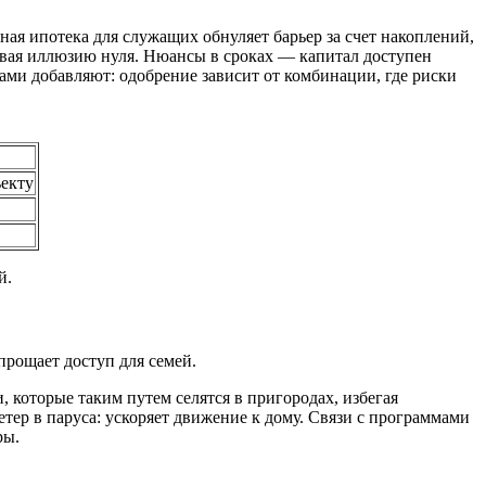
ная ипотека для служащих обнуляет барьер за счет накоплений,
давая иллюзию нуля. Нюансы в сроках — капитал доступен
ками добавляют: одобрение зависит от комбинации, где риски
екту
й.
прощает доступ для семей.
, которые таким путем селятся в пригородах, избегая
тер в паруса: ускоряет движение к дому. Связи с программами
ры.