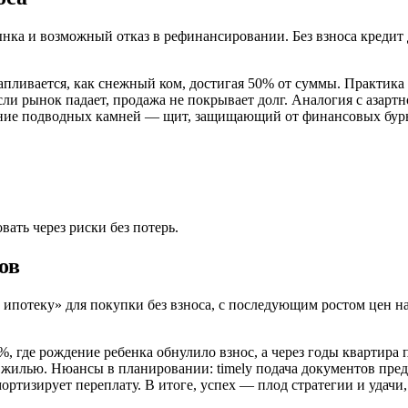
ынка и возможный отказ в рефинансировании. Без взноса креди
апливается, как снежный ком, достигая 50% от суммы. Практика 
ли рынок падает, продажа не покрывает долг. Аналогия с азартн
нание подводных камней — щит, защищающий от финансовых бурь
вать через риски без потерь.
ов
потеку» для покупки без взноса, с последующим ростом цен на
, где рождение ребенка обнулило взнос, а через годы квартира
у жилью. Нюансы в планировании: timely подача документов пре
мортизирует переплату. В итоге, успех — плод стратегии и уда