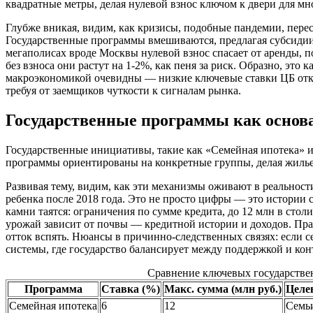
квадратные метры, делая нулевой взнос ключом к двери для мно
Глубже вникая, видим, как кризисы, подобные пандемии, пере
Государственные программы вмешиваются, предлагая субсидии, 
мегаполисах вроде Москвы нулевой взнос спасает от аренды, 
без взноса они растут на 1-2%, как пеня за риск. Образно, это
макроэкономикой очевидны — низкие ключевые ставки ЦБ откр
требуя от заемщиков чуткости к сигналам рынка.
Государственные программы как основа
Государственные инициативы, такие как «Семейная ипотека» и
программы ориентированы на конкретные группы, делая жилье 
Развивая тему, видим, как эти механизмы оживают в реальност
ребенка после 2018 года. Это не просто цифры — это истории с
камни таятся: ограничения по сумме кредита, до 12 млн в стол
урожай зависит от почвы — кредитной истории и доходов. Пра
отток вспять. Нюансы в причинно-следственных связях: если с
системы, где государство балансирует между поддержкой и ко
Сравнение ключевых государств
Программа
Ставка (%)
Макс. сумма (млн руб.)
Целе
Семейная ипотека
6
12
Семьи