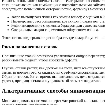
Нюансы всплывают в оценке залога — если рыночная стоимость 
связи показывают, как комбинация с потребительскими займами
соседствует с повышенной осторожностью, формируя мозаику 
Залог имеющегося жилья как замена взносу, с оценкой в 
Партнерства с застройщиками, где скидки покрывают ста
Рефинансирование с нулевым барьером для существующи
Специальные акции с временным обнулением взноса.
Этот список подчеркивает разнообразие, где каждый пункт — ни
Риски повышенных ставок
Повышенные ставки без взноса увеличивают общую переплату, 
рассчитывать бюджет, чтобы избежать дефолта.
Глубже, ставки растут, как дрожжи на тесте, питаясь отсутстви
семьи, игнорируя это, сталкиваются с рефинансированием, где
Образно, это как бег с гирями: шаг замедляется, цель отдаля
угрозы, превращая ставки в управляемый элемент нарратива.
Альтернативные способы минимизации
Минимизировать взнос можно через материнский капитал, вое
арсенал для тех, кто близок к цели.