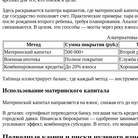
Здесь раскрывается палитра вариантов, где материнский капита
где государство пополняет счет. Практические примеры: пара 
после рождения второго ребенка, требуя планирования. Аналог
смешиваются. В целом, эти способы — мосты через реку взнос
Альтернативы 
Метод
Сумма покрытия (руб.)
Материнский капитал
500 000+
Второй 
Военная ипотека
Полное покрытие
Служба 
Комбинированные кредиты
До 20% взноса
Хорошая
Таблица иллюстрирует баланс, где каждый метод — инструмен
Использование материнского капитала
Материнский капитал направляется на взнос, снижая его до ну
В деталях: сертификат переводится банку, погашая часть кредит
городской давки. Нюансы в бюрократии — одобрение занимает н
усиливают эффект, комбинируя субсидии. В итоге, это мощны
Подводные камни и риски нулевого взн