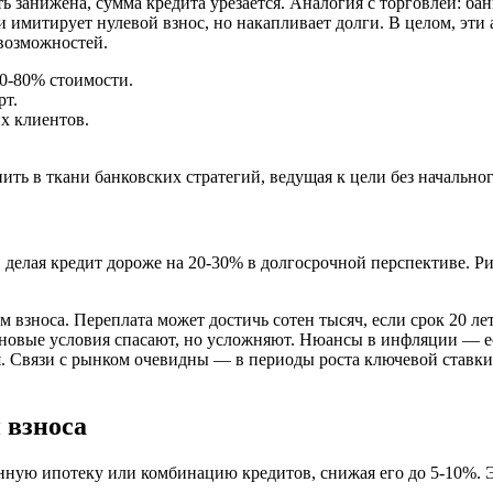
занижена, сумма кредита урезается. Аналогия с торговлей: бан
 имитирует нулевой взнос, но накапливает долги. В целом, эти
возможностей.
70-80% стоимости.
рт.
х клиентов.
ть в ткани банковских стратегий, ведущая к цели без начальног
делая кредит дороже на 20-30% в долгосрочной перспективе. Р
ем взноса. Переплата может достичь сотен тысяч, если срок 20 л
 новые условия спасают, но усложняют. Нюансы в инфляции — ес
ется. Связи с рынком очевидны — в периоды роста ключевой став
 взноса
нную ипотеку или комбинацию кредитов, снижая его до 5-10%. 