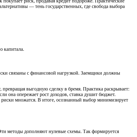
к покупает риск, продавая кредит подороже. Практические
 альтернативы — тень государственных, где свобода выбора
о капитала.
иски связаны с финансовой нагрузкой. Заемщики должны
ет, превращая выгодную сделку в бремя. Практика раскрывает:
ли она опережает рост доходов, ставка душит бюджет.
ки риски множатся. В итоге, осознанный выбор минимизирует
Эти методы дополняют нулевые схемы. Так формируется