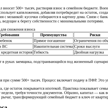
л вносит 500+ тысяч, растворяя взнос в семейном бюджете. Воен
использует капвложения, добавляя потребкредит на остаток, соз
ия с мозаикой: кусочки собираются в картину дома. Связи с бан
а, ведущие к берегу собственности с минимальными потерями.
для снижения взноса
Требования
Преимущества
Риски
ребенок
Прямое погашение
Ограничения по объ
в ВС
Накопительная система
Сроки выслуги
 кредитная история
Гибкость
Двойная нагрузка
т в руках заемщика, подстраивающийся под жизненный сценари
ля при сумме 500+ тысяч. Процесс включает подачу в ПФР. Это у
а, где остаток покрывается ипотекой. Практика показывает семьи
едели, требуя точности документов. Образно, капитал — как ве
й рычаг, трансформирующий семейный бюджет в ключ от кварти
оса