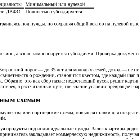
ециалисты
Минимальный или нулевой
ли ДВФО
Полностью субсидируется
раиваясь под нужды, но сохраняя общий вектор на нулевой взно
, регион, а взнос компенсируется субсидиями. Проверка документ
. Возрастной порог — до 35 лет для молодых семей, доход — не
 свидетельств о рождении, становится квестом, где каждый шаг
к. Образно, это как сбор пазла: недостающий кусок рушит карт
лотерея, а рассчитанный путь, где знание условий превращает бар
нным схемам
имущества или партнерские схемы, повышая ставки для покрытия 
ий.
рисуя продукты под индивидуальные нужды. Залог квартиры роди
приниматель закладывает коммерческую недвижимость, получая с