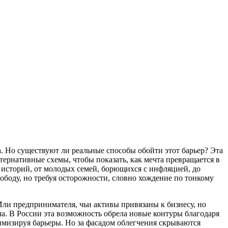
са. Но существуют ли реальные способы обойти этот барьер? Эта
тернативные схемы, чтобы показать, как мечта превращается в
 историй, от молодых семей, борющихся с инфляцией, до
ободу, но требуя осторожности, словно хождение по тонкому
 Или предпринимателя, чьи активы привязаны к бизнесу, но
ла. В России эта возможность обрела новые контуры благодаря
имизируя барьеры. Но за фасадом облегчения скрываются