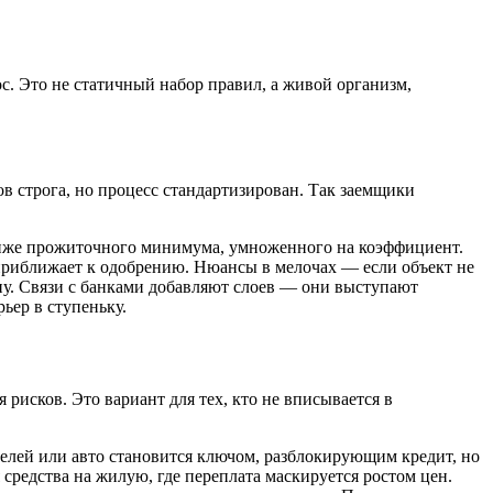
с. Это не статичный набор правил, а живой организм,
ов строга, но процесс стандартизирован. Так заемщики
 ниже прожиточного минимума, умноженного на коэффициент.
 приближает к одобрению. Нюансы в мелочах — если объект не
ину. Связи с банками добавляют слоев — они выступают
ьер в ступеньку.
рисков. Это вариант для тех, кто не вписывается в
телей или авто становится ключом, разблокирующим кредит, но
редства на жилую, где переплата маскируется ростом цен.