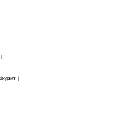
 |
ь бюджет |