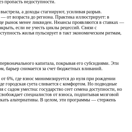
ез пропасть недоступности.
выстрела, а доходы стагнируют, усиливая разрыв.
— от возраста до региона. Практика иллюстрирует: в
 где рынок менее ликвиден. Нюансы проявляются в ставках —
акрыть, если не учесть циклы рецессий. Связи с
ступность жилья пульсирует в такт экономическим ритмам,
первоначального капитала, покрывая его субсидиями. Эти
м, барьер снимается за счет бюджетных вливаний.
у от 6%, где взнос минимизируется до нуля при рождении
где городская суета сливается с комфортом. Но подводные
 с садом уместна: государство сеет семена доступности, но
свобождает специалистов от взноса, подпитывая мозговой
искать альтернативы. В целом, эти программы — стержень