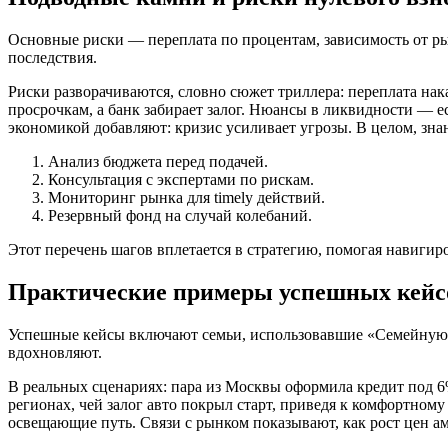
Основные риски — переплата по процентам, зависимость от р
последствия.
Риски разворачиваются, словно сюжет триллера: переплата нак
просрочкам, а банк забирает залог. Нюансы в ликвидности — ес
экономикой добавляют: кризис усиливает угрозы. В целом, з
Анализ бюджета перед подачей.
Консультация с экспертами по рискам.
Мониторинг рынка для timely действий.
Резервный фонд на случай колебаний.
Этот перечень шагов вплетается в стратегию, помогая навигиро
Практические примеры успешных кейс
Успешные кейсы включают семьи, использовавшие «Семейную и
вдохновляют.
В реальных сценариях: пара из Москвы оформила кредит под 6%
регионах, чей залог авто покрыл старт, приведя к комфортном
освещающие путь. Связи с рынком показывают, как рост цен а