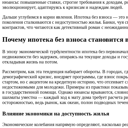
нюансы: повышенные ставки, строгие требования к доходам, ри
эволюционирует, адаптируясь к кризисам и надеждам людей.
Дальше углубимся в корни явления. Ипотека без взноса — это 
поколения сталкиваются с недоступностью жилья. Банки, чуя с
контрактов, что читаются как детективный роман с неожидан
Почему ипотека без взноса становится 
В эпоху экономической турбулентности ипотека без первоначаль
недвижимости без задержек, опираясь на текущие доходы и гос
откладывая жизнь на потом.
Рассмотрим, как эта тенденция набирает обороты. В городах, г
демографический кризис, внедряет программы, где взнос покры
стартом, но с акцентом на кредитную историю, что отсеивает 
недостижимыми для молодежи. Примеры из практики показывают,
в государственной помощи. Однако нюансы врываются, словно т
шахматы уместна — каждый ход к мату дома требует расчета рис
осторожностью, ведь рынок, как океан, полон подводных течен
Влияние экономики на доступность жилья
Экономические колебания напрямую определяют, насколько реал