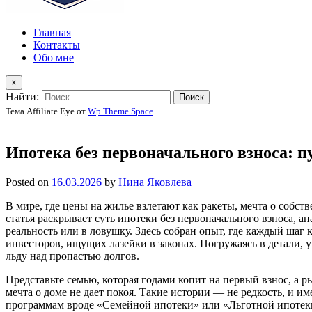
Главная
Контакты
Обо мне
×
Найти:
Тема Affiliate Eye от
Wp Theme Space
Ипотека без первоначального взноса: 
Posted on
16.03.2026
by
Нина Яковлева
В мире, где цены на жилье взлетают как ракеты, мечта о собст
статья раскрывает суть ипотеки без первоначального взноса, а
реальность или в ловушку. Здесь собран опыт, где каждый шаг
инвесторов, ищущих лазейки в законах. Погружаясь в детали, 
льду над пропастью долгов.
Представьте семью, которая годами копит на первый взнос, а 
мечта о доме не дает покоя. Такие истории — не редкость, и и
программам вроде «Семейной ипотеки» или «Льготной ипотеки 