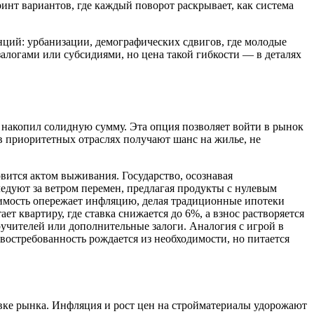
инт вариантов, где каждый поворот раскрывает, как система
енций: урбанизации, демографических сдвигов, где молодые
залогами или субсидиями, но цена такой гибкости — в деталях
не накопил солидную сумму. Эта опция позволяет войти в рынок
в приоритетных отраслях получают шанс на жилье, не
овится актом выживания. Государство, осознавая
ледуют за ветром перемен, предлагая продукты с нулевым
ижимость опережает инфляцию, делая традиционные ипотеки
 квартиру, где ставка снижается до 6%, а взнос растворяется
оручителей или дополнительные залоги. Аналогия с игрой в
 востребованность рождается из необходимости, но питается
овке рынка. Инфляция и рост цен на стройматериалы удорожают