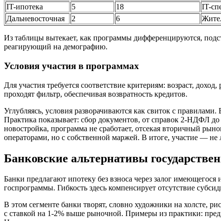
IT-ипотека
5
18
IT-сп
Дальневосточная
2
6
Жите
Из таблицы вытекает, как программы дифференцируются, подст
реагирующий на демографию.
Условия участия в программах
Для участия требуется соответствие критериям: возраст, доход
проходят фильтр, обеспечивая возвратность кредитов.
Углубляясь, условия разворачиваются как свиток с правилами
Практика показывает: сбор документов, от справок 2-НДФЛ до
новостройка, программа не сработает, отсекая вторичный рыно
операторами, но с собственной маржей. В итоге, участие — не 
Банковские альтернативы государстве
Банки предлагают ипотеку без взноса через залог имеющегося 
госпрограммы. Гибкость здесь компенсирует отсутствие субсид
В этом сегменте банки творят, словно художники на холсте, 
с ставкой на 1-2% выше рыночной. Примеры из практики: пред