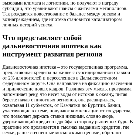
вызовами климата и логистики, но получают в награду
субсидии, что уравнивают шансы с жителями мегаполисов.
Так рождается повествование о балансе между риском и
вознаграждением, где ипотека становится катализатором
личных историй успеха.
Что представляет собой
дальневосточная ипотека как
инструмент развития региона
Дальневосточная ипотека – это государственная программа,
предлагающая кредиты на жилье с субсидированной ставкой
от 2% для жителей и переселенцев в Дальневосточном
федеральном округе. Она направлена на фиксацию населения
и привлечение новых кадров. Развивая эту мысль, программа
напоминает реку, что несет воды от истоков к океану, питая
берега: начав с пилотных регионов, она расширилась,
охватывая 11 субъектов, от Камчатки до Бурятии. Банки,
участвующие в схеме, получают компенсации от государства,
что позволяет держать ставки низкими, словно якорь,
удерживающий кредит от дрейфа в сторону рыночных бурь. В
практике это проявляется в тысячах выданных кредитов, где
семьи, ранее стесненные московскими ценами, обретают