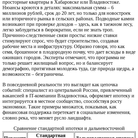
просторные квартиры в Хабаровске или Владивостоке.
Нюансы кроются в деталях: максимальная сумма – 6
миллионов рублей, срок до 20 лет, но только для новостроек
или вторичного рынка в сельских районах. Подводные камни
возникают при проверке доходов – здесь, как в таежном лесу,
легко заблудиться в бюрократии, если не знать троп.
Причинно-следственные связи просты: низкие ставки
стимулируют спрос, что будит строительство, создавая
рабочие места и инфраструктуру. Образно говоря, это как
семя, брошенное в плодородную почву, что дает всходы в виде
оживших городов. Эксперты отмечают, что программа не
только решает жилищный вопрос, но и балансирует
демографию, притягивая молодежь туда, где природа щедра, а
возможности – безграничны.
В повседневной реальности это выглядит как цепочка
событий: специалист из центральной России, привлеченный
вакансией в IT-компании Владивостока, оформляет ипотеку и
интегрируется в местное сообщество, способствуя росту
экономики. Такие примеры множатся, показывая, как
финансовая поддержка перетекает в социальные изменения,
словно река, что меняет русло ландшафта.
Сравнение стандартной ипотеки и дальневосточной
Стандартная