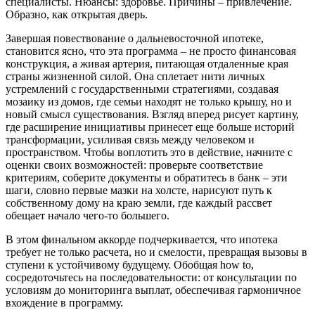
специалисты. Нюансы: здоровье. Причины – привлечение.
Образно, как открытая дверь.
Завершая повествование о дальневосточной ипотеке,
становится ясно, что эта программа – не просто финансовая
конструкция, а живая артерия, питающая отдаленные края
страны жизненной силой. Она сплетает нити личных
устремлений с государственными стратегиями, создавая
мозаику из домов, где семьи находят не только крышу, но и
новый смысл существования. Взгляд вперед рисует картину,
где расширение инициативы принесет еще больше историй
трансформации, усиливая связь между человеком и
пространством. Чтобы воплотить это в действие, начните с
оценки своих возможностей: проверьте соответствие
критериям, соберите документы и обратитесь в банк – эти
шаги, словно первые мазки на холсте, нарисуют путь к
собственному дому на краю земли, где каждый рассвет
обещает начало чего-то большего.
В этом финальном аккорде подчеркивается, что ипотека
требует не только расчета, но и смелости, превращая вызовы в
ступени к устойчивому будущему. Обобщая how to,
сосредоточьтесь на последовательности: от консультации по
условиям до мониторинга выплат, обеспечивая гармоничное
вхождение в программу.