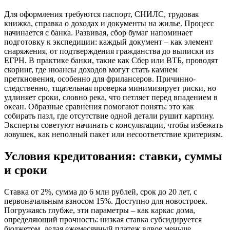
Для оформления требуются паспорт, СНИЛС, трудовая
книжка, справка о доходах и документы на жилье. Процесс
начинается с банка. Развивая, сбор бумаг напоминает
подготовку к экспедиции: каждый документ – как элемент
снаряжения, от подтверждения гражданства до выписки из
ЕГРН. В практике банки, такие как Сбер или ВТБ, проводят
скоринг, где нюансы доходов могут стать камнем
преткновения, особенно для фрилансеров. Причинно-
следственно, тщательная проверка минимизирует риски, но
удлиняет сроки, словно река, что петляет перед впадением в
океан. Образные сравнения помогают понять: это как
собирать пазл, где отсутствие одной детали рушит картину.
Эксперты советуют начинать с консультации, чтобы избежать
ловушек, как неполный пакет или несоответствие критериям.
Условия кредитования: ставки, суммы
и сроки
Ставка от 2%, сумма до 6 млн рублей, срок до 20 лет, с
первоначальным взносом 15%. Доступно для новостроек.
Погружаясь глубже, эти параметры – как каркас дома,
определяющий прочность: низкая ставка субсидируется
бюджетом, делая ежемесячный платеж вдвое меньше