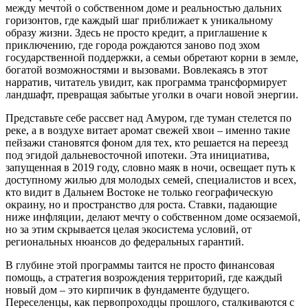
между мечтой о собственном доме и реальностью дальних
горизонтов, где каждый шаг приближает к уникальному
образу жизни. Здесь не просто кредит, а приглашение к
приключению, где города рождаются заново под эхом
государственной поддержки, а семьи обретают корни в земле,
богатой возможностями и вызовами. Вовлекаясь в этот
нарратив, читатель увидит, как программа трансформирует
ландшафт, превращая забытые уголки в очаги новой энергии.
Представьте себе рассвет над Амуром, где туман стелется по
реке, а в воздухе витает аромат свежей хвои – именно такие
пейзажи становятся фоном для тех, кто решается на переезд
под эгидой дальневосточной ипотеки. Эта инициатива,
запущенная в 2019 году, словно маяк в ночи, освещает путь к
доступному жилью для молодых семей, специалистов и всех,
кто видит в Дальнем Востоке не только географическую
окраину, но и пространство для роста. Ставки, падающие
ниже инфляции, делают мечту о собственном доме осязаемой,
но за этим скрывается целая экосистема условий, от
региональных нюансов до федеральных гарантий.
В глубине этой программы таится не просто финансовая
помощь, а стратегия возрождения территорий, где каждый
новый дом – это кирпичик в фундаменте будущего.
Переселенцы, как первопроходцы прошлого, сталкиваются с