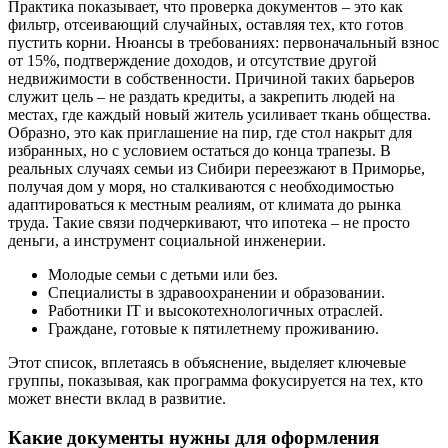
Практика показывает, что проверка документов – это как
фильтр, отсеивающий случайных, оставляя тех, кто готов
пустить корни. Нюансы в требованиях: первоначальный взнос
от 15%, подтверждение доходов, и отсутствие другой
недвижимости в собственности. Причиной таких барьеров
служит цель – не раздать кредиты, а закрепить людей на
местах, где каждый новый житель усиливает ткань общества.
Образно, это как приглашение на пир, где стол накрыт для
избранных, но с условием остаться до конца трапезы. В
реальных случаях семьи из Сибири переезжают в Приморье,
получая дом у моря, но сталкиваются с необходимостью
адаптироваться к местным реалиям, от климата до рынка
труда. Такие связи подчеркивают, что ипотека – не просто
деньги, а инструмент социальной инженерии.
Молодые семьи с детьми или без.
Специалисты в здравоохранении и образовании.
Работники IT и высокотехнологичных отраслей.
Граждане, готовые к пятилетнему проживанию.
Этот список, вплетаясь в объяснение, выделяет ключевые
группы, показывая, как программа фокусируется на тех, кто
может внести вклад в развитие.
Какие документы нужны для оформления