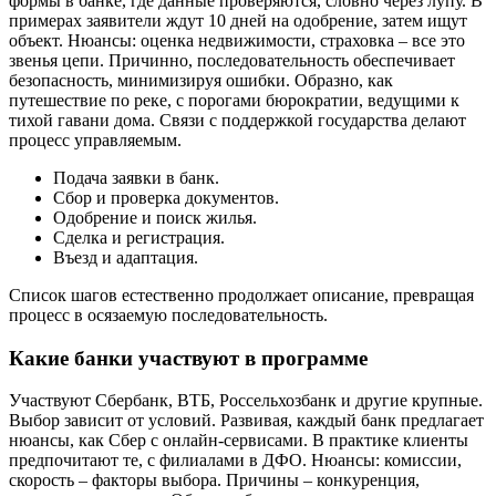
формы в банке, где данные проверяются, словно через лупу. В
примерах заявители ждут 10 дней на одобрение, затем ищут
объект. Нюансы: оценка недвижимости, страховка – все это
звенья цепи. Причинно, последовательность обеспечивает
безопасность, минимизируя ошибки. Образно, как
путешествие по реке, с порогами бюрократии, ведущими к
тихой гавани дома. Связи с поддержкой государства делают
процесс управляемым.
Подача заявки в банк.
Сбор и проверка документов.
Одобрение и поиск жилья.
Сделка и регистрация.
Въезд и адаптация.
Список шагов естественно продолжает описание, превращая
процесс в осязаемую последовательность.
Какие банки участвуют в программе
Участвуют Сбербанк, ВТБ, Россельхозбанк и другие крупные.
Выбор зависит от условий. Развивая, каждый банк предлагает
нюансы, как Сбер с онлайн-сервисами. В практике клиенты
предпочитают те, с филиалами в ДФО. Нюансы: комиссии,
скорость – факторы выбора. Причины – конкуренция,